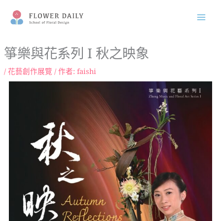
跳
至
主
要
箏樂與花系列 I 秋之映象
內
/
花藝創作展覽
/ 作者:
faishi
容