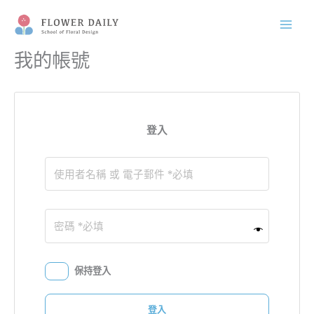
跳
至
主
我的帳號
要
內
容
登入
保持登入
登入