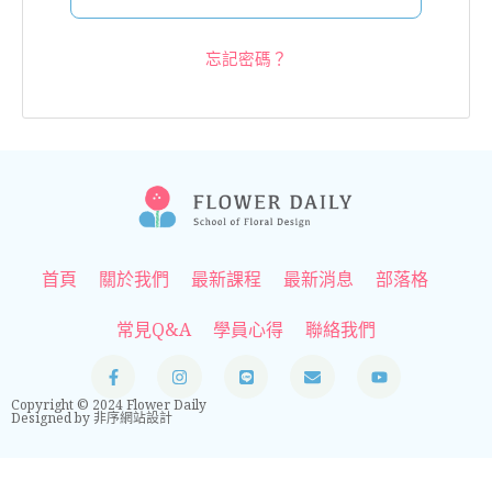
忘記密碼？
首頁
關於我們
最新課程
最新消息
部落格
常見Q&A
學員心得
聯絡我們
F
I
L
E
Y
a
n
i
n
o
c
s
n
v
u
Copyright © 2024 Flower Daily
e
t
e
e
t
Designed by
非序網站設計
b
a
l
u
o
g
o
b
o
r
p
e
k
a
e